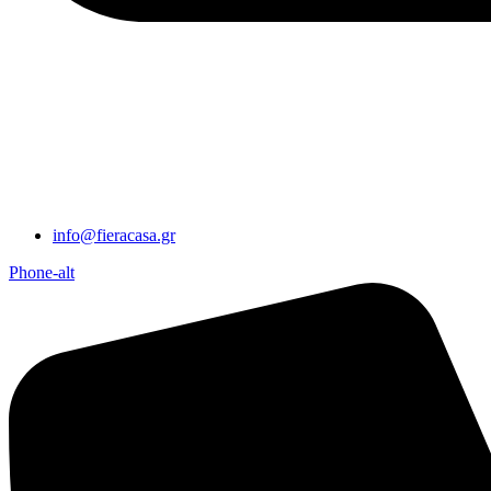
info@fieracasa.gr
Phone-alt